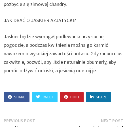
pozbycie się zimowej chandry.
JAK DBAĆ O JASKIER AZJATYCKI?
Jaskier będzie wymagał podlewania przy suchej
pogodzie, a podczas kwitnienia można go karmić
nawozem o wysokiej zawartości potasu. Gdy ranunculus
zakwitnie, pozwól, aby liście naturalnie obumarły, aby
pomóc odżywić odciski, a jesienią odetnij je.
SHARE
TWEET
PIN IT
SHARE
Nawigacja
Previous
N
PREVIOUS POST
NEXT POST