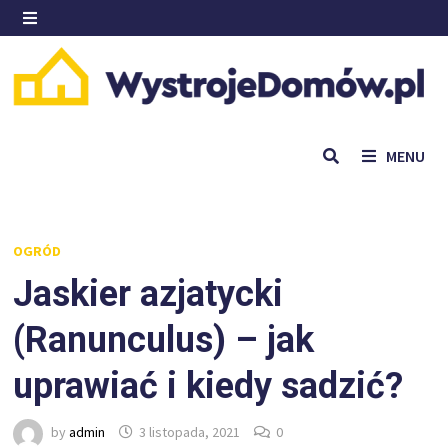
Skip
to
MENU
content
MENU
OGRÓD
Jaskier azjatycki
(Ranunculus) – jak
uprawiać i kiedy sadzić?
by
admin
3 listopada, 2021
0