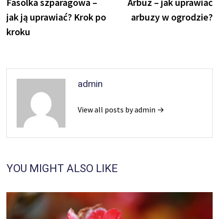
post:
p
Fasolka szparagowa –
Arbuz – jak uprawiać
wpisu
jak ją uprawiać? Krok po
arbuzy w ogrodzie?
kroku
admin
View all posts by admin →
YOU MIGHT ALSO LIKE