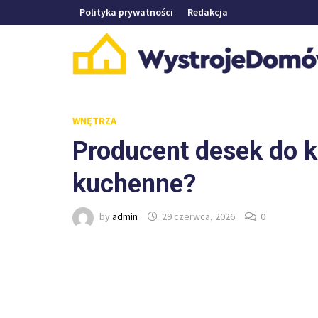
Skip
Polityka prywatności
Redakcja
to
content
WNĘTRZA
Producent desek do k
kuchenne?
by
admin
29 czerwca, 2026
0