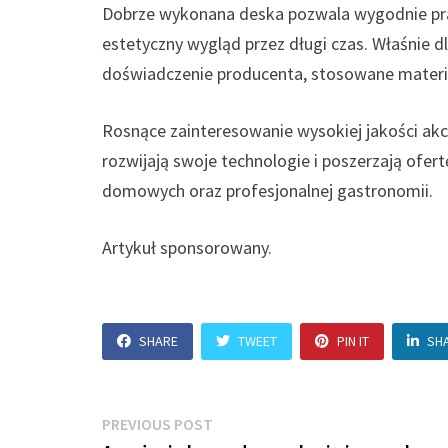
Dobrze wykonana deska pozwala wygodnie prac
estetyczny wygląd przez długi czas. Właśnie 
doświadczenie producenta, stosowane materi
Rosnące zainteresowanie wysokiej jakości akc
rozwijają swoje technologie i poszerzają of
domowych oraz profesjonalnej gastronomii.
Artykuł sponsorowany.
SHARE
TWEET
PIN IT
SH
Nawigacja
Previous
PREVIOUS POST