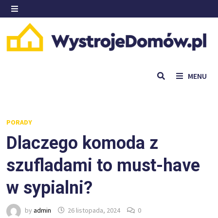
Skip
to
MENU
content
MENU
PORADY
Dlaczego komoda z
szufladami to must-have
w sypialni?
by
admin
26 listopada, 2024
0