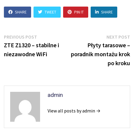
SHARE
TWEET
PIN IT
SHARE
Nawigacja
Previous
N
PREVIOUS POST
NEXT POST
post:
p
ZTE Z1320 – stabilne i
Płyty tarasowe –
wpisu
niezawodne WiFi
poradnik montażu krok
po kroku
admin
View all posts by admin →